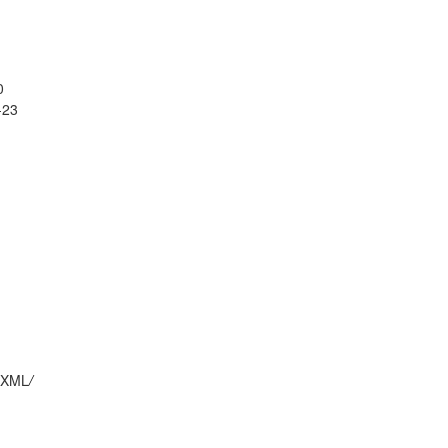
0
-23
XML
/