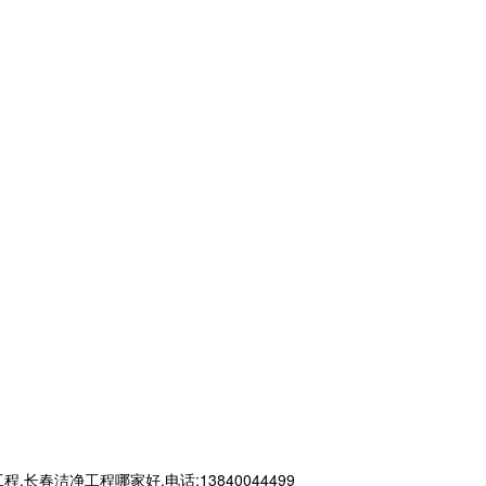
洁净工程哪家好,电话:13840044499