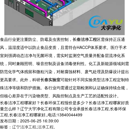
食品行业更注重防尘、防霉及虫害控制，
长春洁净工程
区需保持正压通
风，温湿度适中以防止食品变质，且需符合HACCP体系要求。医疗手术
室则强调动态洁净与无菌环境，需实时监测空气质量并配备层流净化系
统，同时兼顾照明、噪音控制及设备消毒便利性。化工及新能源领域则需
防范化学气体残留和微粒污染，对耐腐蚀材料、废气处理及防爆设计提出
更高要求。此外，科研
长春实验室
可能针对不同实验类型
洁净工程
定制特
殊洁净等级和防护措施。各行业均需通过定期检测和认证确保持续合规，
但核心差异在于污染物类型、风险控制点及生产工艺的适配性设计。
长春洁净工程哪家好？长春环保工程报价是多少？长春洁净工程哪家好质
量怎么样？辽宁大宇净化工程有限公司专业承接长春洁净工程,长春环保
工程,长春洁净工程哪家好,,电话:13840044499
发布日期：2025-06-25 16:39:00
标签：
辽宁洁净工程
,
洁净工程
,